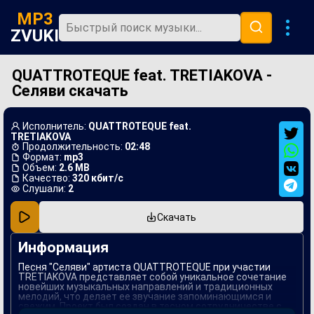
MP3
ZVUKI
QUATTROTEQUE feat. TRETIAKOVA -
Главная
Селяви скачать
Новинки
Популярная
Исполнитель:
QUATTROTEQUE feat.
TRETIAKOVA
В машину
Продолжительность:
02:48
Формат:
mp3
Объем:
2.6 MB
Музыка 80х
Качество:
320 кбит/с
Слушали:
2
Ремиксы
Скачать
Информация
Песня "Селяви" артиста QUATTROTEQUE при участии
TRETIAKOVA представляет собой уникальное сочетание
новейших музыкальных направлений и традиционных
мелодий, что делает ее звучание запоминающимся и
свежим. Проект был создан в тесном сотрудничестве с