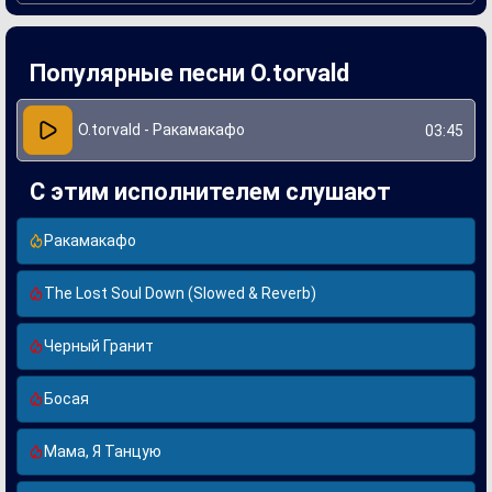
При создании "Ракамакафо" O.torvald экспериментировал
с мелодиями и ритмами, стремясь передать динамику и
эмоциональность своего творчества. Песня быстро
Популярные песни O.torvald
завоевала популярность, получив высокие оценки как у
слушателей, так и у критиков. Интересный музыкальный
подход и харизматичное исполнение делают
"Ракамакафо" одной из знаковых работ артистов на
O.torvald - Ракамакафо
03:45
украинской музыкальной сцене.
С этим исполнителем слушают
Ракамакафо
The Lost Soul Down (Slowed & Reverb)
Черный Гранит
Босая
Мама, Я Танцую