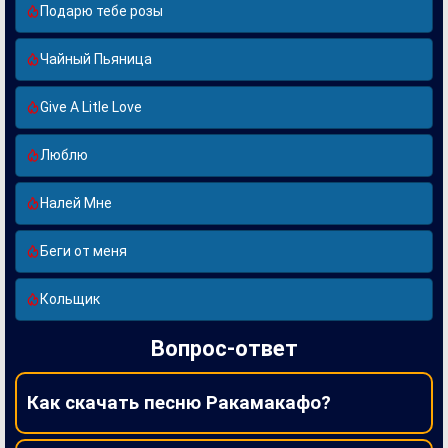
Подарю тебе розы
Чайный Пьяница
Give A Litle Love
Люблю
Налей Мне
Беги от меня
Кольщик
Вопрос-ответ
Как скачать песню Ракамакафо?