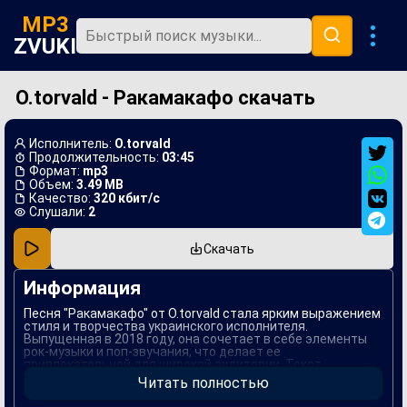
MP3
ZVUKI
O.torvald - Ракамакафо скачать
Главная
Новинки
Исполнитель:
O.torvald
Популярная
Продолжительность:
03:45
Формат:
mp3
Объем:
3.49 MB
В машину
Качество:
320 кбит/с
Слушали:
2
Музыка 80х
Скачать
Ремиксы
Информация
Песня "Ракамакафо" от O.torvald стала ярким выражением
стиля и творчества украинского исполнителя.
Выпущенная в 2018 году, она сочетает в себе элементы
рок-музыки и поп-звучания, что делает ее
привлекательной для широкой аудитории. Текст
композиции наполнен метафорами и аллюзиями,
Читать полностью
отражающими внутренние переживания автора и его
взгляды на жизнь.