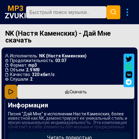
MP3
ZVUKI
NK (Настя Каменских) - Дай Мне
Главная
скачать
Новинки
Популярная
Исполнитель:
NK (Настя Каменских)
Продолжительность:
03:07
В машину
Формат:
mp3
Объем:
2.9 MB
Качество:
320 кбит/с
Музыка 80х
Слушали:
2
Ремиксы
Скачать
Информация
Песня "Дай Мне" в исполнении Насти Каменских, более
известной как NK, демонстрирует ее уникальный стиль и
яркую музыкальную индивидуальность. Эта композиция
сочетает в себе элементы поп-музыки и традиционных
украинских мотивов, что делает ее звучание свежим и
запоминающимся. Текст песни затрагивает темы любви и
Читать полностью