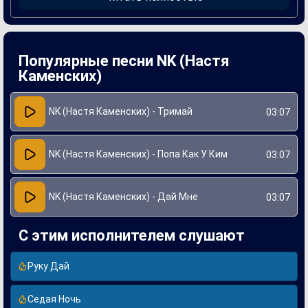
желания, создавая атмосферу искренности и
эмоциональности.
Создание "Дай Мне" привлекло к себе внимание
благодаря сотрудничеству Насти Каменских с
талантливыми продюсерами и авторами. Работа над этой
Популярные песни NK (Настя
песней позволила артистке выразить свои переживания и
чувства, что сделало ее произведение более близким и
Каменских)
понятным слушателям. Песня стала не только
коммерчески успешной, но и укрепила позиции NK на
украинской музыкальной сцене.
NK (Настя Каменских) - Тримай
03:07
NK (Настя Каменских) - Попа Как У Ким
03:07
NK (Настя Каменских) - Дай Мне
03:07
С этим исполнителем слушают
Руку Дай
Седая Ночь