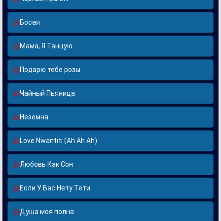
Босая
Мама, Я Танцую
Подарю тебе розы
Чайный Пьяница
Неземна
Love Nwantiti (Ah Ah Ah)
Любовь Как Сон
Если У Вас Нету Тети
Душа моя полна