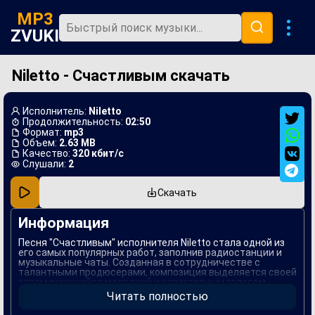
MP3
ZVUKI
Niletto - Счастливым скачать
Главная
Новинки
Исполнитель:
Niletto
Популярная
Продолжительность:
02:50
Формат:
mp3
Объем:
2.63 MB
В машину
Качество:
320 кбит/с
Слушали:
2
Музыка 80х
Скачать
Ремиксы
Информация
Песня "Счастливым" исполнителя Niletto стала одной из
его самых популярных работ, заполнив радиостанции и
музыкальные чаты. Созданная в сотрудничестве с
талантными продюсерами, композиция выделяется своей
запоминающейся мелодией и характерным голосом
артиста, который успешно передает чувства и эмоции,
Читать полностью
вложенные в текст.