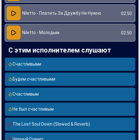
Niletto - Платить За Дружбу Не Нужно
02:50
Niletto - Молодым
02:50
С этим исполнителем слушают
Счастливыми
Будем счастливыми
Счастливым
Не был счастливым
The Lost Soul Down (Slowed & Reverb)
Черный Гранит