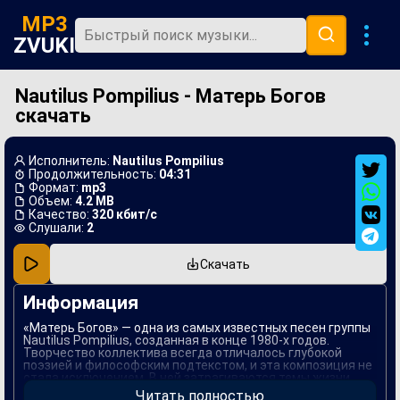
MP3
ZVUKI
Nautilus Pompilius - Матерь Богов
Главная
скачать
Новинки
Популярная
Исполнитель:
Nautilus Pompilius
Продолжительность:
04:31
В машину
Формат:
mp3
Объем:
4.2 MB
Качество:
320 кбит/с
Музыка 80х
Слушали:
2
Ремиксы
Скачать
Информация
«Матерь Богов» — одна из самых известных песен группы
Nautilus Pompilius, созданная в конце 1980-х годов.
Творчество коллектива всегда отличалось глубокой
поэзией и философским подтекстом, и эта композиция не
стала исключением. В ней затрагиваются темы жизни,
смерти и человеческих ценностей, что делает ее
Читать полностью