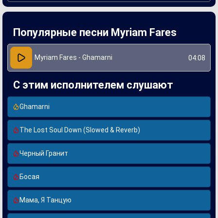
Создание песни стало результатом коллаборации с
талантливыми композиторами и продюсерами, которые
помогли Мириам создать запоминающуюся мелодию и
Популярные песни Myriam Fares
атмосферный саунд. Вдохновлённая личными
переживаниями, артистка вложила в трек искренность и
страсть, что поддерживает её репутацию как одной из
наиболее востребованных исполнителей на арабской
Myriam Fares - Ghamarni
04:08
музыкальной сцене. "Ghamarni" быстро завоевала
популярность и стала настоящим хитом, подтверждая
мастерство певицы.
С этим исполнителем слушают
Ghamarni
The Lost Soul Down (Slowed & Reverb)
Черный Гранит
Босая
Мама, Я Танцую