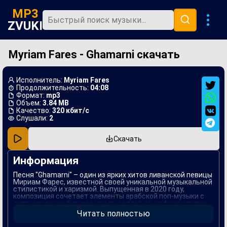
MP3
ZVUKI
Myriam Fares - Ghamarni скачать
Главная
Новинки
Исполнитель:
Myriam Fares
Популярная
Продолжительность:
04:08
Формат:
mp3
Объем:
3.84 MB
В машину
Качество:
320 кбит/с
Слушали:
2
Музыка 80х
Скачать
Ремиксы
Информация
Песня "Ghamarni" – один из ярких хитов ливанской певицы
Мириам Фарес, известной своей уникальной музыкальной
стилистикой и харизмой. Выпущенная в 2020 году,
композиция сочетает элементы арабской поп-музыки с
современными битами, что выделяет её на фоне других
треков жанра. В "Ghamarni" акцент сделан на глубоких
Читать полностью
эмоциях и ощущении любви, что делает её близкой
многим слушателям.