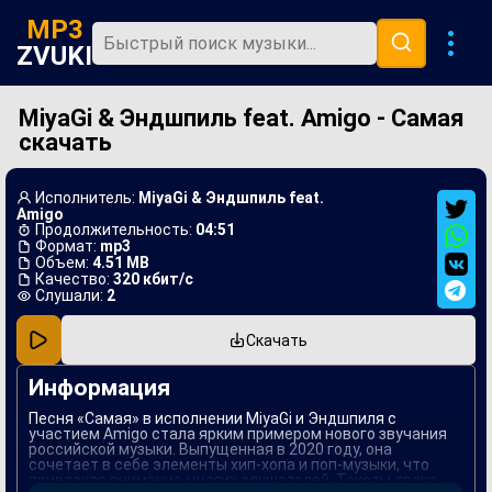
MP3
ZVUKI
MiyaGi & Эндшпиль feat. Amigo - Самая
Главная
скачать
Новинки
Популярная
Исполнитель:
MiyaGi & Эндшпиль feat.
Amigo
В машину
Продолжительность:
04:51
Формат:
mp3
Объем:
4.51 MB
Музыка 80х
Качество:
320 кбит/с
Слушали:
2
Ремиксы
Скачать
Информация
Песня «Самая» в исполнении MiyaGi и Эндшпиля с
участием Amigo стала ярким примером нового звучания
российской музыки. Выпущенная в 2020 году, она
сочетает в себе элементы хип-хопа и поп-музыки, что
привлекло внимание многих слушателей. Тексты трека