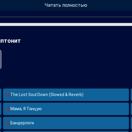
е стили, нашел в Скриптоните идеального соавтора. Это сотруд
Читать полностью
 произведение, которое отражает актуальные темы, знакомые мн
иптонит
The Lost Soul Down (Slowed & Reverb)
Мама, Я Танцую
Бандерлоги