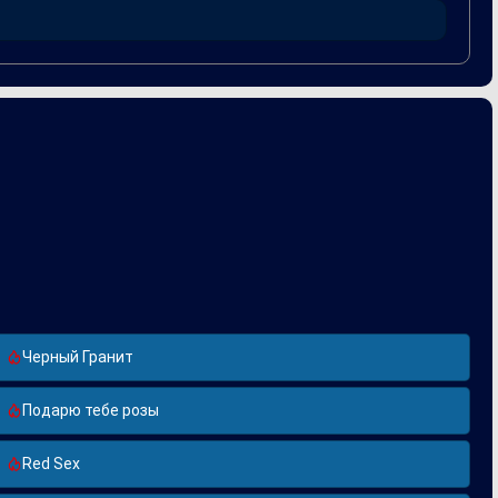
ничество позволило обоим исполнителям
огим.
Черный Гранит
Подарю тебе розы
Red Sex