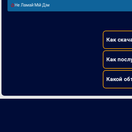
Не Ламай Мій Дім
Как скач
Как посл
Какой об