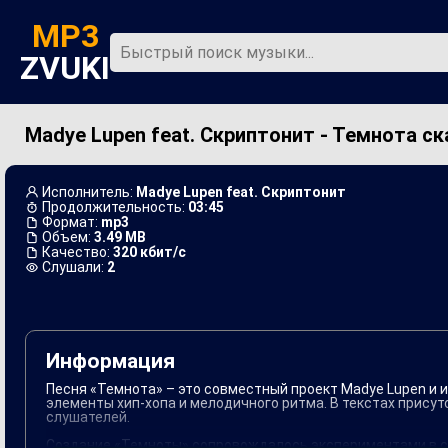
MP3
ZVUKI
Madye Lupen feat. Скриптонит - Темнота с
Главная
Новинки
Исполнитель:
Madye Lupen feat. Скриптонит
Продолжительность:
03:45
Формат:
mp3
Объем:
3.49 MB
Качество:
320 кбит/с
Слушали:
2
Информация
Песня «Темнота» – это совместный проект Madye Lupen и и
элементы хип-хопа и мелодичного ритма. В текстах прису
слушателей.
Создание «Темноты» сопровождалось экспериментами в ст