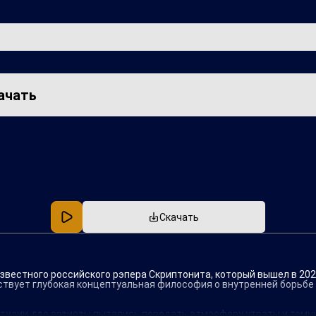
качать
Популярная
В машину
Скачать
звестного российского рэпера Скриптонита, который вышел в 202
тствует глубокая концептуальная философия о внутренней борьб
удии, где артисты пытались передать атмосферу утраты и темны