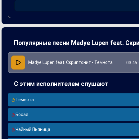
своей способностью комбинировать различные музыкальны
продемонстрировать свои таланты и создать музыкальное
Популярные песни Madye Lupen feat. Скр
Madye Lupen feat. Скриптонит - Темнота
03:45
С этим исполнителем слушают
Темнота
Босая
Чайный Пьяница