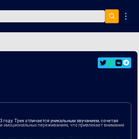
Музыка 80х
Ремиксы
3 году. Трек отличается уникальным звучанием, сочетая
е и эмоциональных переживаниях, что привлекает внимание
х сторон человеческой натуры. Madye Lupen, известный