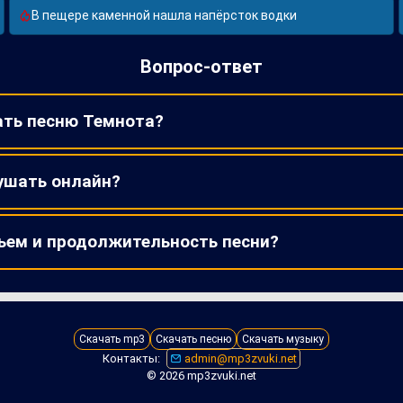
В пещере каменной нашла напёрсток водки
Вопрос-ответ
ать песню Темнота?
ушать онлайн?
ъем и продолжительность песни?
Скачать mp3
Скачать песню
Скачать музыку
Контакты:
admin@mp3zvuki.net
© 2026 mp3zvuki.net