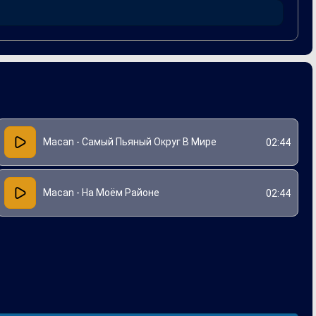
ля. Песня не только расширила его аудиторию, но и
Macan - Самый Пьяный Округ В Мире
02:44
Macan - На Моём Районе
02:44