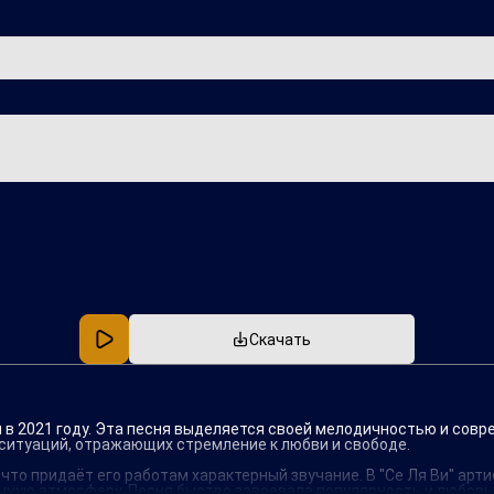
Популярная
В машину
Скачать
я в 2021 году. Эта песня выделяется своей мелодичностью и совр
ситуаций, отражающих стремление к любви и свободе.
то придаёт его работам характерный звучание. В "Се Ля Ви" арт
ичную атмосферу. Песня быстро завоевала популярность и любов