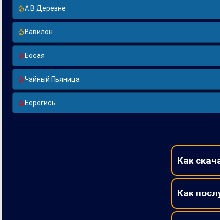
А В Деревне
Вавилон
Босая
Чайный Пьяница
Берегись
Как скач
Как посл