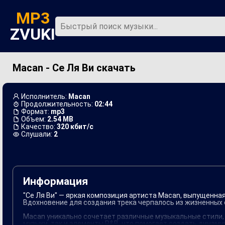
MP3
ZVUKI
Macan - Се Ля Ви скачать
Главная
Новинки
Исполнитель:
Macan
Продолжительность:
02:44
Формат:
mp3
Объем:
2.54 MB
Качество:
320 кбит/с
Слушали:
2
Информация
"Се Ля Ви" — яркая композиция артиста Macan, выпущенна
Вдохновение для создания трека черпалось из жизненных 
Macan уникально сочетает различные музыкальные стили, ч
музыки, так и элементы R&B, что помогает создать динам