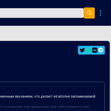
Музыка 80х
Ремиксы
еменным звучанием, что делает её вполне запоминаемой.
ист использует как привычные для себя элементы поп-
ью слушателей, что подтверждает её успех на музыкальных