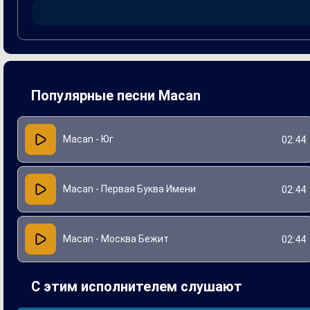
платформах.
Проект с "Се Ля Ви" стал важной вехой для Macan, дополн
продемонстрировала способность артиста к эксперимент
Популярные песни Macan
Macan - Юг
02:44
Macan - Первая Буква Имени
02:44
Macan - Москва Бежит
02:44
С этим исполнителем слушают