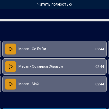
Читать полностью
ив его дискографию и укрепив репутацию многогранного исполните
ам в музыкальном жанре.
Macan - Се Ля Ви
02:44
Macan - Останься Образом
02:44
Macan - Май
02:44