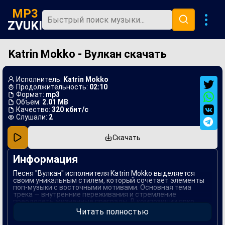
MP3
ZVUKI
Katrin Mokko - Вулкан скачать
Главная
Новинки
Исполнитель:
Katrin Mokko
Популярная
Продолжительность:
02:10
Формат:
mp3
Объем:
2.01 MB
В машину
Качество:
320 кбит/с
Слушали:
2
Музыка 80х
Скачать
Ремиксы
Информация
Песня "Вулкан" исполнителя Katrin Mokko выделяется
своим уникальным стилем, который сочетает элементы
поп-музыки с восточными мотивами. Основная тема
трека — внутренние переживания и стремление
преодолеть жизненные преграды. В композиции ярко
отражены эмоциональные колебания, свойственные
Читать полностью
многим людям, сталкивающимся с трудностями в любви
и карьере.