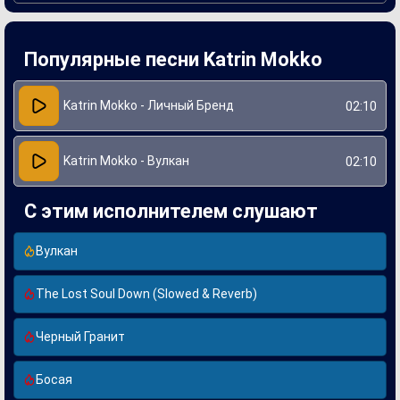
Создание "Вулкан" стало важным этапом в карьере Katrin
Mokko, который позволил ей продемонстрировать свой
талант не только как певицы, но и как автора. Работа над
Популярные песни Katrin Mokko
этой песней включала сотрудничество с известными
музыкальными продюсерами, что способствовало
приданию композиции современного звучания. "Вулкан"
уже успел завоевать популярность среди слушателей,
Katrin Mokko - Личный Бренд
02:10
благодаря запоминающемуся мелодичному хору и
искренним текстам, заставляющим задуматься о
собственных чувствах.
Katrin Mokko - Вулкан
02:10
С этим исполнителем слушают
Вулкан
The Lost Soul Down (Slowed & Reverb)
Черный Гранит
Босая