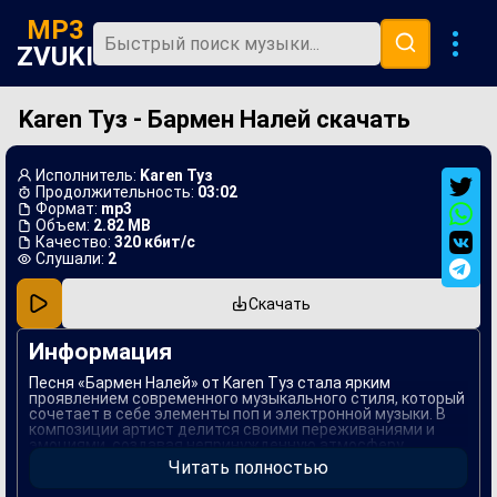
MP3
ZVUKI
Karen Туз - Бармен Налей скачать
Главная
Новинки
Исполнитель:
Karen Туз
Популярная
Продолжительность:
03:02
Формат:
mp3
Объем:
2.82 MB
В машину
Качество:
320 кбит/с
Слушали:
2
Музыка 80х
Скачать
Ремиксы
Информация
Песня «Бармен Налей» от Karen Туз стала ярким
проявлением современного музыкального стиля, который
сочетает в себе элементы поп и электронной музыки. В
композиции артист делится своими переживаниями и
эмоциями, создавая непринужденную атмосферу,
отражающую жизненные моменты, когда хочется
Читать полностью
отвлечься от повседневной рутины и погрузиться в
вечерний отдых с друзьями.