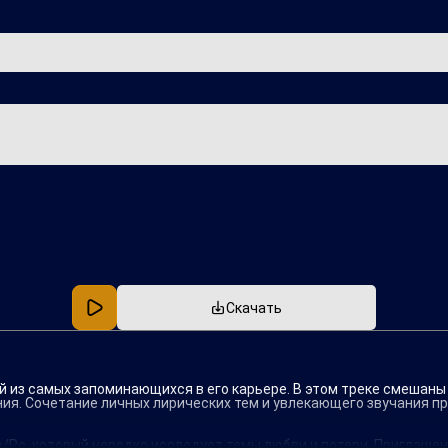
Популярная
В машину
Скачать
ной из самых запоминающихся в его карьере. В этом треке смешан
ния. Сочетание личных лирических тем и увлекающего звучания п
/Ро, который нередко исследует темы любви и потери. Приглашени