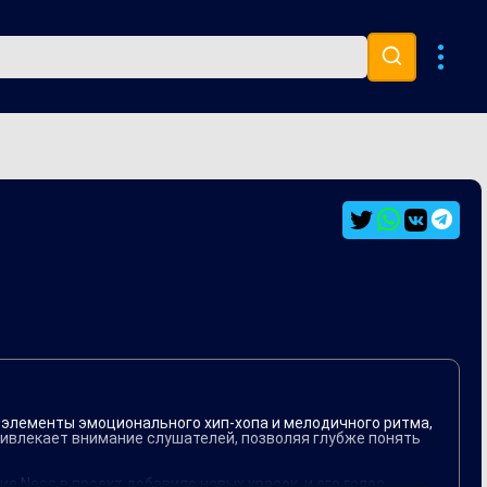
Музыка 80х
Ремиксы
ы элементы эмоционального хип-хопа и мелодичного ритма,
ривлекает внимание слушателей, позволяя глубже понять
е Ness в проект добавило новых красок, и его голос