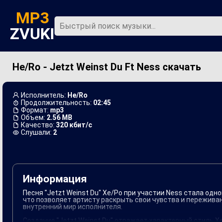
MP3
ZVUKI
He/Ro - Jetzt Weinst Du Ft Ness скачать
Главная
Новинки
Исполнитель:
He/Ro
Продолжительность:
02:45
Формат:
mp3
Объем:
2.56 MB
Качество:
320 кбит/с
Слушали:
2
Информация
Песня "Jetzt Weinst Du" Хе/Ро при участии Ness стала од
что позволяет артисту раскрыть свои чувства и пережива
внутренний мир исполнителя.
Создание "Jetzt Weinst Du" отражает характерный стиль Хе