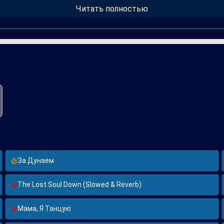
я многих поклонников, которые нашли в ней поддержку и утешен
Читать полностью
ать настоящие хиты.
За Дунаем
The Lost Soul Down (Slowed & Reverb)
Мама, Я Танцую