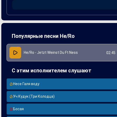
удачно дополнил общий замысел. Песня стала значимой дл
высокую квалификацию артистов и их способность создав
Популярные песни He/Ro
He/Ro - Jetzt Weinst Du Ft Ness
02:45
С этим исполнителем слушают
Несе Галя воду
Уч Кудук (Три Колодца)
Босая