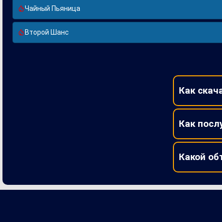
Чайный Пьяница
Второй Шанс
Как скача
Как посл
Какой об