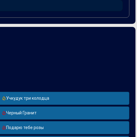
ие в трудные моменты. Это сотрудничество подтверждает
Учкудук три колодца
Черный Гранит
Подарю тебе розы