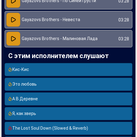
Gayazovs Brothers - По Синей Грусти
03:28
Gayazovs Brothers - Невеста
03:28
Gayazovs Brothers - Малиновая Лада
03:28
С этим исполнителем слушают
Кис-Кис
Это любовь
А В Деревне
Я, как зверь
The Lost Soul Down (Slowed & Reverb)