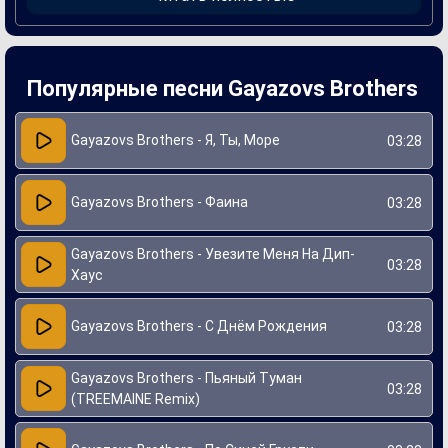
первого прослушивания, а текст вызывает желание
мечтать и наслаждаться моментом.
Создание этой песни стало результатом совместной
работы участников коллектива, которые черпали
вдохновение из своих личных переживаний и наблюдений
Популярные песни Gayazovs Brothers
за окружающим миром. Gayazovs Brothers стремились
передать в "Я, Ты, Море" атмосферу беззаботных дней у
побережья, где свежий ветер и волны служат фоном для
глубоких чувств. Благодаря этому, песня быстро
Gayazovs Brothers - Я, Ты, Море
03:28
завоевала популярность и нашла отклик в сердцах
фанатов.
Gayazovs Brothers - Фаина
03:28
Gayazovs Brothers - Увезите Меня На Дип-
03:28
Хаус
Gayazovs Brothers - С Днём Рождения
03:28
Gayazovs Brothers - Пьяный Туман
03:28
(TREEMAINE Remix)