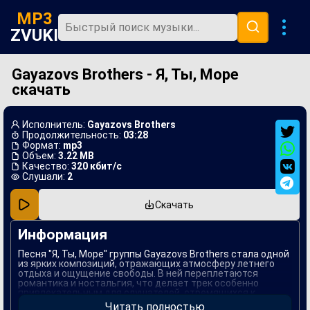
MP3
ZVUKI
Gayazovs Brothers - Я, Ты, Море
Главная
скачать
Новинки
Популярная
Исполнитель:
Gayazovs Brothers
Продолжительность:
03:28
В машину
Формат:
mp3
Объем:
3.22 MB
Качество:
320 кбит/с
Музыка 80х
Слушали:
2
Ремиксы
Скачать
Информация
Песня "Я, Ты, Море" группы Gayazovs Brothers стала одной
из ярких композиций, отражающих атмосферу летнего
отдыха и ощущение свободы. В ней переплетаются
романтика и ностальгия, что делает трек особенно
привлекательным для слушателей, стремящихся к
уединению и красоте природы. Мелодия запоминается с
Читать полностью