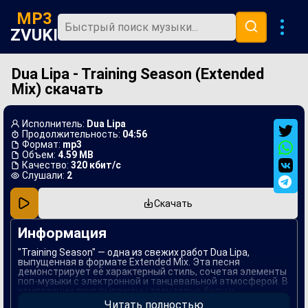
MP3
ZVUKI
Dua Lipa - Training Season (Extended
Главная
Mix) скачать
Новинки
Популярная
Исполнитель:
Dua Lipa
Продолжительность:
04:56
В машину
Формат:
mp3
Объем:
4.59 MB
Качество:
320 кбит/с
Музыка 80х
Слушали:
2
Ремиксы
Скачать
Информация
"Training Season" — одна из свежих работ Dua Lipa,
выпущенная в формате Extended Mix. Эта песня
демонстрирует её характерный стиль, сочетая элементы
поп-музыки с электронной и танцевальной атмосферой. В
композиции ярко выражены трендовые биты и
запоминающийся мелодичный мотив, что делает её
Читать полностью