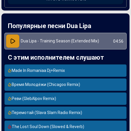
идеальной для клубного звучания.
Создание "Training Season" связано с продолжением
экспериментов Dua Lipa над новым звучанием и
различными жанрами. Она активно collaborates с
известными продюсерами и авторами, что помогает ей
Популярные песни Dua Lipa
развивать свое творчество. Эта песня подчеркивает её
умение соединять различные музыкальные стили и
создавать современные хиты, которые одновременно
привлекают широкую аудиторию и вызывают интерес у
Dua Lipa - Training Season (Extended Mix)
04:56
критиков.
С этим исполнителем слушают
Made In Romaniaa Dj+Remix
Время Молодёжи (Chicagoo Remix)
Реви (GlebAlpov Remix)
Перемотай (Slava Slam Radio Remix)
The Lost Soul Down (Slowed & Reverb)