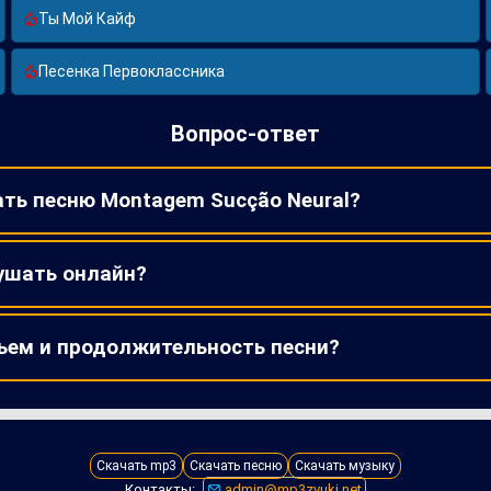
Ты Мой Кайф
Песенка Первоклассника
Вопрос-ответ
ать песню Montagem Sucção Neural?
ушать онлайн?
ъем и продолжительность песни?
Скачать mp3
Скачать песню
Скачать музыку
Контакты:
admin@mp3zvuki.net