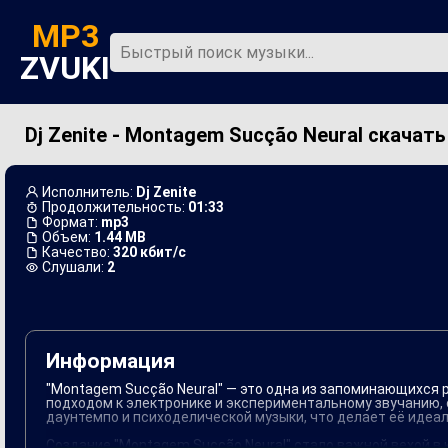
MP3
ZVUKI
Dj Zenite - Montagem Sucção Neural скачать
Главная
Новинки
Исполнитель:
Dj Zenite
Продолжительность:
01:33
Формат:
mp3
Объем:
1.44 MB
Качество:
320 кбит/с
Слушали:
2
Информация
"Montagem Sucção Neural" — это одна из запоминающихся 
подходом к электронике и экспериментальному звучанию, 
даунтемпо и психоделической музыки, что делает её идеал
Создание "Montagem Sucção Neural" стало важной вехой в 