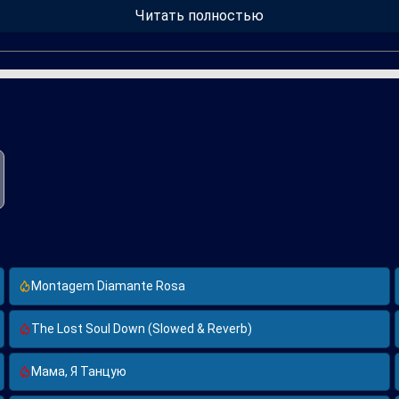
ыкальными течениями, так и классическими стилями, что позволи
Читать полностью
клик. Эта песня внушает атмосферу медиативности и внутреннег
Montagem Diamante Rosa
The Lost Soul Down (Slowed & Reverb)
Мама, Я Танцую