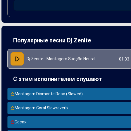
записи композиции он вдохновлялся как современными муз
воспринимается слушателями и вызывает эмоциональный от
контексте современной музыкальной сцены.
Популярные песни Dj Zenite
Dj Zenite - Montagem Sucção Neural
01:33
С этим исполнителем слушают
Montagem Diamante Rosa (Slowed)
Montagem Coral Slowreverb
Босая