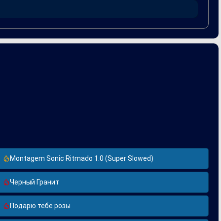
ло ему создать произведение, которое легко
о поиска, что делает её особенно актуальной в
Montagem Sonic Ritmado 1.0 (Super Slowed)
Черный Гранит
Подарю тебе розы