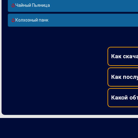
Чайный Пьяница
Колхозный панк
Как скач
Как посл
Какой об