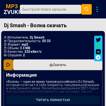
MP3
ZVUKI
Dj Smash - Волна скачать
Главная
Новинки
Исполнитель:
Dj Smash
Популярная
Продолжительность:
03:33
Формат:
mp3
Объем:
3.3 MB
В машину
Качество:
320 кбит/с
Слушали:
2
Музыка 80х
Скачать
Ремиксы
Информация
«Волна» — один из ярких треков российского DJ Smash,
который сочетает в себе элементы танцевальной музыки
и электронного звука. Песня была выпущена в 2021 году и
быстро завоевала популярность как на радио, так и в
клубах. В ней чувствуется влияние различных
музыкальных стилей, что делает её универсальной для
Читать полностью
слушателей разных возрастов.