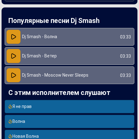
Создание трека стало результатом долгого творческого
процесса, в котором артист экспериментировал с
мелодиями и ритмами. DJ Smash активно использовал
современные технологии и программное обеспечение для
Популярные песни Dj Smash
записи и сведения, что позволило достичь богатого
звучания. «Волна» отражает настроение времени,
наполняя слушателя энергией и позитивом. Этот трек
стал не только коммерчески успешным, но и показал
Dj Smash - Волна
03:33
развитие музыкальной культуры в России.
Dj Smash - Ветер
03:33
Dj Smash - Moscow Never Sleeps
03:33
С этим исполнителем слушают
Я не прав
Волна
Новая Волна