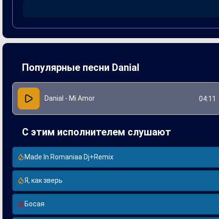
ней свои собственные истории любви.
Популярные песни Danial
Danial - Mi Amor
04:11
С этим исполнителем слушают
Made In Romaniaa Dj+Remix
Я, как зверь
Босая