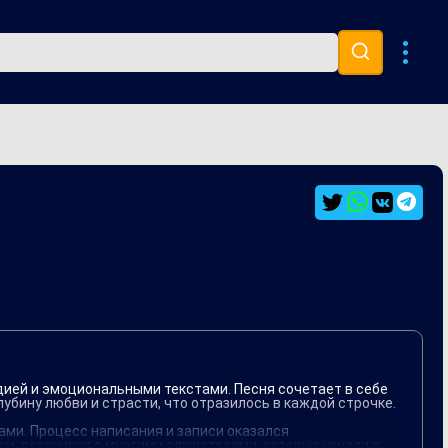
Музыка 80х
Ремиксы
дией и эмоциональными текстами. Песня сочетает в себе
убину любви и страсти, что отразилось в каждой строчке.
ми. Процесс написания и записи оказался
м, резонируя с многими слушателями, которые узнали в