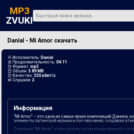
MP3
ZVUKI
Danial - Mi Amor скачать
Главная
Новинки
Исполнитель:
Danial
Продолжительность:
04:11
Формат:
mp3
Объем:
3.89 MB
Качество:
320 кбит/с
Слушали:
2
Информация
"Mi Amor" – это одна из самых ярких композиций Данила,
элементы латинской музыки и поп-звучания, создавая атмо
Создание "Mi Amor" стало результатом плодотворного сот
вдохновляющим, и Данил вложил в него свои лучшие эмоци