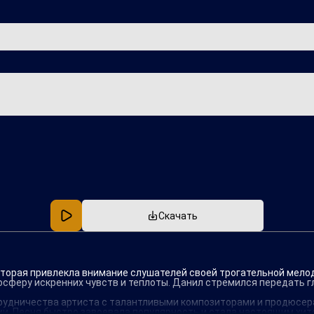
Популярная
В машину
Скачать
 которая привлекла внимание слушателей своей трогательной мело
сферу искренних чувств и теплоты. Данил стремился передать гл
рудничества артиста с талантливыми композиторами и продюсера
и. Песня быстро завоевала популярность и стала настоящим хито