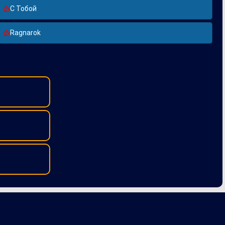
С Тобой
Ragnarok