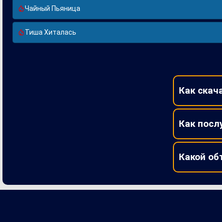
Чайный Пьяница
Тиша Хиталась
Как скач
Как посл
Какой об