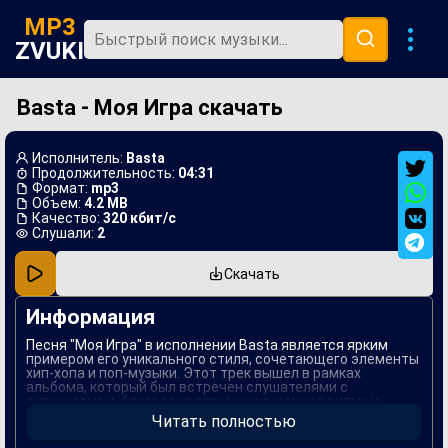
MP3
ZVUKI
Basta - Моя Игра скачать
Главная
Новинки
Исполнитель:
Basta
Популярная
Продолжительность:
04:31
Формат:
mp3
Объем:
4.2 MB
В машину
Качество:
320 кбит/с
Слушали:
2
Музыка 80х
Скачать
Ремиксы
Информация
Песня "Моя Игра" в исполнении Basta является ярким
примером его уникального стиля, сочетающего элементы
хип-хопа и поп-музыки. Этот трек вышел в рамках
альбома, который был встречен слушателями с
энтузиазмом, благодаря запоминающемуся ритму и
глубоким текстам. В "Моя Игра" артист делится своими
Читать полностью
размышлениями о жизни, внутренней борьбе и
стремлении к свободе.