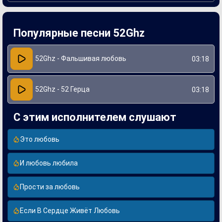
Создание "Фальшивой любви" стало результатом
коллаборации музыканта с талантными продюсерами и
авторами текстов. Стиль 52Ghz отражает его
Популярные песни 52Ghz
индивидуальность и стремление к самовыражению, что
делает каждую песню не просто развлечением, а
настоящим произведением искусства. Выход данной
композиции сопровождался активной рекламной
52Ghz - Фальшивая любовь
03:18
кампанией, что способствовало ее популярности и
положительным отзывам слушателей.
52Ghz - 52 Герца
03:18
С этим исполнителем слушают
Это любовь
И любовь любила
Прости за любовь
Если В Сердце Живёт Любовь