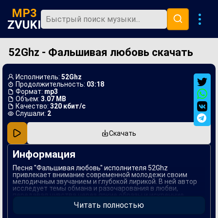
MP3
ZVUKI
52Ghz - Фальшивая любовь скачать
Главная
Новинки
Исполнитель:
52Ghz
Популярная
Продолжительность:
03:18
Формат:
mp3
Объем:
3.07 MB
В машину
Качество:
320 кбит/с
Слушали:
2
Музыка 80х
Скачать
Ремиксы
Информация
Песня "Фальшивая любовь" исполнителя 52Ghz
привлекает внимание современной молодежи своим
мелодичным звучанием и глубокой лирикой. В ней автор
исследует темы обмана и разочарования в любви,
передавая чувства через яркие образы и искренние
эмоции. Звучание композиции сочетает в себе элементы
Читать полностью
поп и электронного жанра, что делает ее по-настоящему
уникальной.