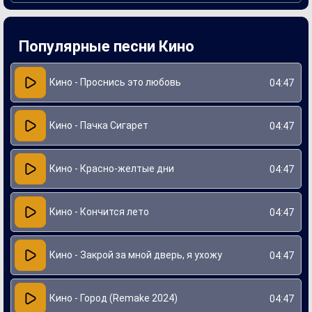
Песня возникла в контексте политических и социальных
перемен в СССР, и её звучание отражает атмосферу
протеста и стремления к свободе. Инновационный подход
к звукозаписи и нестандартные музыкальные решения
Популярные песни Кино
сделали «Группу крови» культовой композицией,
способствующей развитию рок-культуры в стране. Она
продолжает вдохновлять новые поколения слушателей,
оставаясь актуальной и в наше время.
Кино - Проснись это любовь
04:47
Кино - Пачка Сигарет
04:47
Кино - Красно-желтые дни
04:47
Кино - Кончится лето
04:47
Кино - Закрой за мной дверь, я ухожу
04:47
Кино - Город (Remake 2024)
04:47