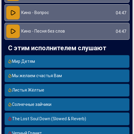
Кино - Вопрос
04:47
Кино - Песня без слов
04:47
С этим исполнителем слушают
Мир Детям
Мы желаем счастья Вам
Листья Жёлтые
Солнечные зайчики
The Lost Soul Down (Slowed & Reverb)
Черный Гранит