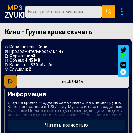
MP3
ZVUKI
Кино - Группа крови скачать
Главная
Новинки
Исполнитель:
Кино
Популярная
Продолжительность:
04:47
Формат:
mp3
Объем:
4.45 MB
В машину
Качество:
320 кбит/с
Слушали:
2
Музыка 80х
Скачать
Ремиксы
Информация
«Группа крови» — одна из самых известных песен группы
Кино, написанная в 1987 году. Музыка и текст, созданные
Виктором Цоем, отражают дух времени, когда молодежь
искала свои идеалы и смысл жизни. Образ крови в песне
становится метафорой не только для физической, но и
для духовной борьбы, а также символом идентичности и
Читать полностью
преданности.