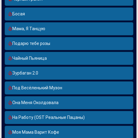
Босая
Мама, Я Танцую
Подарю тебе розы
Чайный Пьяница
Зурбаган 2.0
Под Весёленький Музон
Она Меня Околдовала
На Работу (OST Реальные Пацаны)
Моя Мама Варит Кофе