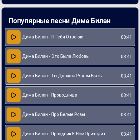
Создание "Болен Тобой" стало важным этапом в карьере
артиста, так как она укрепила его статус в музыкальной
индустрии. Слова к песне написаны совместно с
Популярные песни Дима Билан
талантливыми авторами, что способствовало
оригинальности и эмоциональности композиции.
Заключительные аккорды создают атмосферу, в которой
раскрываются чувства утраты и надежды, что делает
Дима Билан - Я Тебя Отвоюю
03:41
песню поистине запоминающейся.
Дима Билан - Это Была Любовь
03:41
Дима Билан - Ты Должна Рядом Быть
03:41
Дима Билан - Проводница
03:41
Дима Билан - Про Белые Розы
03:41
Дима Билан - Праздник К Нам Приходит!
03:41