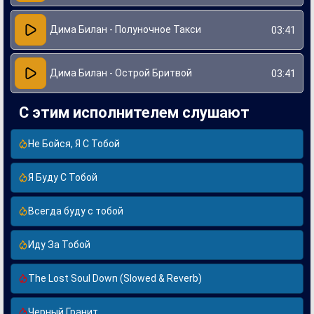
Дима Билан - Полуночное Такси
03:41
Дима Билан - Острой Бритвой
03:41
С этим исполнителем слушают
Не Бойся, Я С Тобой
Я Буду С Тобой
Всегда буду с тобой
Иду За Тобой
The Lost Soul Down (Slowed & Reverb)
Черный Гранит