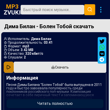
MP3
ZVUKI
Дима Билан - Болен Тобой скачать
Главная
Новинки
Исполнитель:
Дима Билан
Популярная
Продолжительность:
03:41
Формат:
mp3
Объем:
3.42 MB
В машину
Качество:
320 кбит/с
Слушали:
2
Музыка 80х
Скачать
Ремиксы
Информация
Песня Димы Билана "Болен Тобой" была выпущена в 2011
году и быстро завоевала популярность среди
поклонников российского поп-музыки. Композиция
сочетает в себе лиричный текст и запоминающуюся
мелодию, отражая глубокие эмоции и переживания,
связанные с любовной темой. В ней Дима передает
Читать полностью
искренние чувства, что позволяет каждому слушателю
найти что-то близкое и понятное.