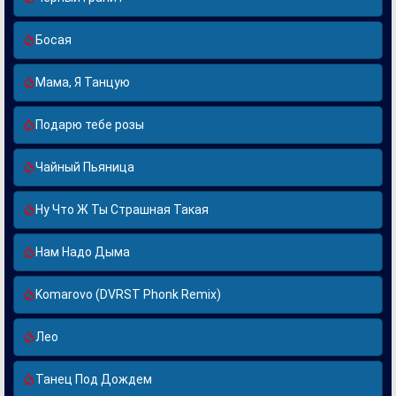
Босая
Мама, Я Танцую
Подарю тебе розы
Чайный Пьяница
Ну Что Ж Ты Страшная Такая
Нам Надо Дыма
Komarovo (DVRST Phonk Remix)
Лео
Танец Под Дождем